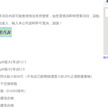
業項目內容可能會視情況有所變更，如您需查詢即時營業項目，請點
結進入，輸入本公司資料即可查詢，謝謝！
顯
pH值大(等)於12.5
pH值小(等)於2.0
閃火點小於60℃（不包含乙醇體積濃度小於24%之酒類廢棄物）
離子交換樹脂
脂（D-0201除外）
塑膠混合物
橡膠混合物