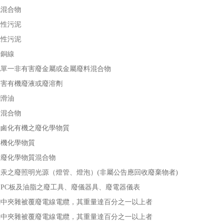
紙混合物
機性污泥
機性污泥
裸銅線
他單一非有害廢金屬或金屬廢料混合物
有害有機廢液或廢溶劑
潤滑油
油混合物
含鹵化有機之廢化學物質
無機化學物質
般廢化學物質混合物
汞之廢照明光源（燈管、燈泡）(非屬公告應回收廢棄物者)
含PC板及油脂之廢工具、廢儀器具、廢電器儀表
銅中夾雜被覆廢電線電纜，其重量達百分之一以上者
鋁中夾雜被覆廢電線電纜，其重量達百分之一以上者