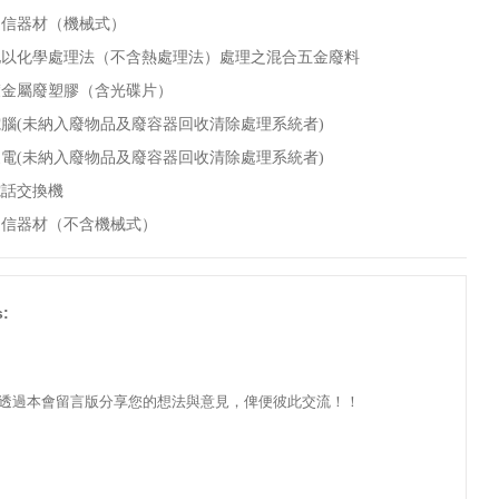
通信器材（機械式）
他以化學處理法（不含熱處理法）處理之混合五金廢料
鍍金屬廢塑膠（含光碟片）
腦(未納入廢物品及廢容器回收清除處理系統者)
電(未納入廢物品及廢容器回收清除處理系統者)
電話交換機
通信器材（不含機械式）
:
透過本會留言版分享您的想法與意見，俾便彼此交流！！