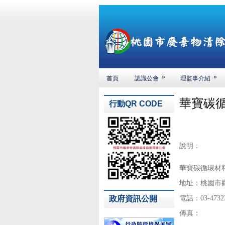
»
»
首頁
認識公會
理監事介紹
華寶碳
行動QR CODE
說明：
華寶碳循環材
地址：桃園市
政府資訊公開
電話：03-4732
傳真：