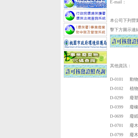
E-mail：
本公司下列營
擊下方圖示連
其他資訊：
D-0101
動
D-0102
植
D-0299
廢
D-0399
廢
D-0699
廢
D-0701
廢
D-0799
廢