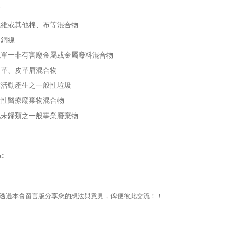
布
纖維或其他棉、布等混合物
裸銅線
他單一非有害廢金屬或金屬廢料混合物
皮革、皮革屑混合物
業活動產生之一般性垃圾
般性醫療廢棄物混合物
他未歸類之一般事業廢棄物
:
透過本會留言版分享您的想法與意見，俾便彼此交流！！