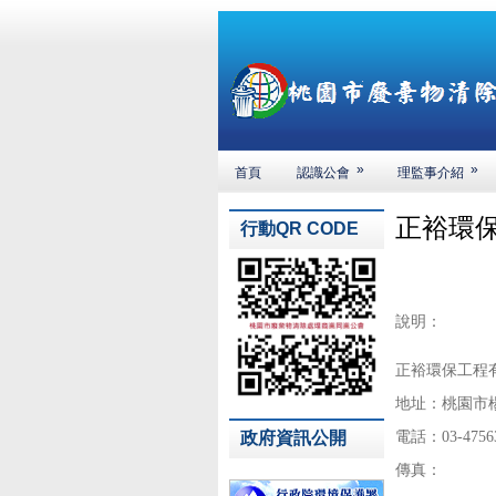
»
»
首頁
認識公會
理監事介紹
正裕環
行動QR CODE
說明：
正裕環保工程
地址：桃園市
政府資訊公開
電話：03-4756
傳真：