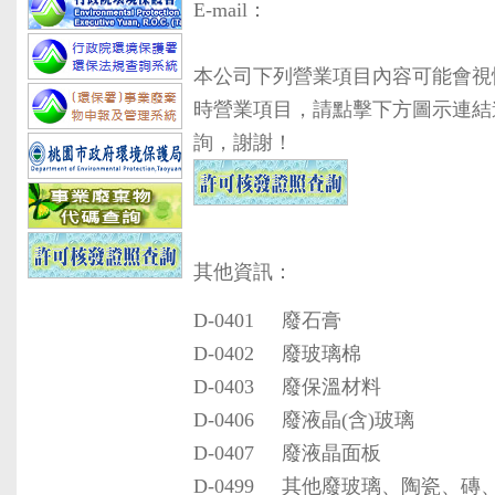
E-mail：
本公司下列營業項目內容可能會視
時營業項目，請點擊下方圖示連結
詢，謝謝！
其他資訊：
D-0401
廢石膏
D-0402
廢玻璃棉
D-0403
廢保溫材料
D-0406
廢液晶(含)玻璃
D-0407
廢液晶面板
D-0499
其他廢玻璃、陶瓷、磚