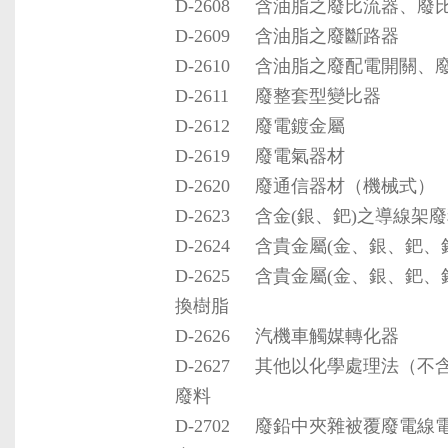
D-2608
含油脂之廢比流器、廢
D-2609
含油脂之廢斷路器
D-2610
含油脂之廢配電開關、
D-2611
廢整套型變比器
D-2612
廢電鍍金屬
D-2619
廢電氣器材
D-2620
廢通信器材（機械式）
D-2623
含金(銀、鈀)之導線架
D-2624
含貴金屬(金、銀、鈀、
D-2625
含貴金屬(金、銀、鈀、
換樹脂
D-2626
汽機車觸媒轉化器
D-2627
其他以化學處理法（不
廢料
D-2702
廢鉛中夾雜被覆廢電線