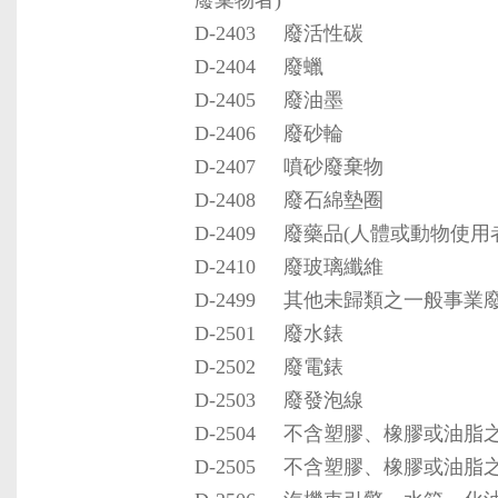
廢棄物者)
D-2403
廢活性碳
D-2404
廢蠟
D-2405
廢油墨
D-2406
廢砂輪
D-2407
噴砂廢棄物
D-2408
廢石綿墊圈
D-2409
廢藥品(人體或動物使用
D-2410
廢玻璃纖維
D-2499
其他未歸類之一般事業
D-2501
廢水錶
D-2502
廢電錶
D-2503
廢發泡線
D-2504
不含塑膠、橡膠或油脂
D-2505
不含塑膠、橡膠或油脂