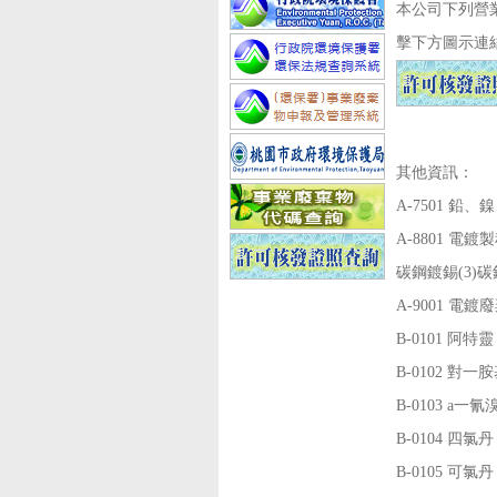
本公司下列營
擊下方圖示連
其他資訊：
A-7501
鉛、鎳
A-8801
電鍍製
碳鋼鍍錫(3)
A-9001
電鍍廢
B-0101
阿特靈
B-0102
對一胺
B-0103
a一氰
B-0104
四氯丹
B-0105
可氯丹