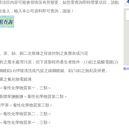
業項目內容可能會視情況有所變更，如您需查詢即時營業項目，請點
結進入，輸入本公司資料即可查詢，謝謝！
、汞、鎘、銅二次熔煉之排放控制之集塵灰或污泥
程之廢水處理污泥，但下述製程所產生者除外：(1)鋁之硫酸電鍍(2)
顯
碳鋼鍍鋁(4)伴隨清洗或汽提之碳鋼鍍錫、鋁(5)鋁之蝕刻及研磨。
棄之氰化物電鍍液
＜毒性化學物質第一，三類＞
基聯苯鹽酸鹽＜毒性化學物質第二類＞
溴甲苯＜毒性化學物質第三類＞
＜毒性化學物質第二，三類＞
＜毒性化學物質第一，三類＞