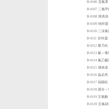
B-0106
克氯苯
B-0107
二氯甲
B-0108
滴滴涕
B-0109
地特靈
B-0110
二溴氯
B-0111
安特靈
B-0112
樂乃松
B-0113
氟＜毒
B-0114
氟乙醯
B-0115
飛佈達
B-0116
蟲必死
B-0117
福賜松
B-0118
護谷＜
B-0119
五氯酚
B-0120
五氯硝