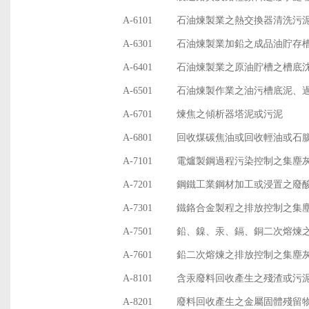
A-6101
石油煉製業之熱交換器清洗污
A-6301
石油煉製業加鉛之成品油貯存
A-6401
石油煉製業之原油貯槽之槽底
A-6501
石油煉製作業之油污槽底泥、
A-6701
煉焦之傾析器塔泥或污泥
A-6801
回收煤碳焦油或回收輕油或石
A-7101
電爐製鋼過程污染控制之集塵
A-7201
鋼鐵工業鋼材加工或浸置之廢
A-7301
鐵鉻合金製程之排放控制之集
A-7501
鉛、鎳、汞、鎘、銅二次熔煉
A-7601
鉛二次熔煉之排放控制之集塵
A-8101
含汞廢料回收產生之殘渣或污
A-8201
廢料回收產生之金屬固體殘留