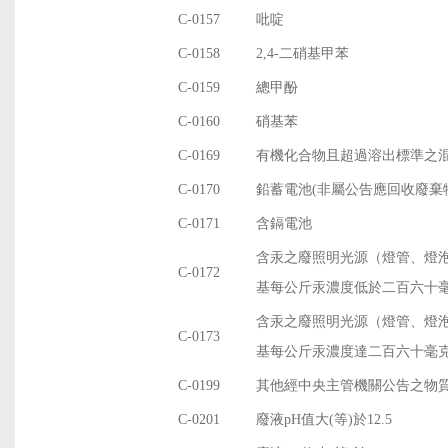
C-0157
吡啶
C-0158
2,4-二硝基甲苯
C-0159
總甲酚
C-0160
硝基苯
C-0169
有機化合物且超過溶出標準之
C-0170
鉛蓄電池(非屬公告應回收廢棄
C-0171
含鎘電池
含汞之廢照明光源（燈管、燈泡
C-0172
基每公斤汞濃度低於二百六十
含汞之廢照明光源（燈管、燈泡
C-0173
基每公斤汞濃度達二百六十毫
C-0199
其他經中央主管機關公告之物
C-0201
廢液pH值大(等)於12.5