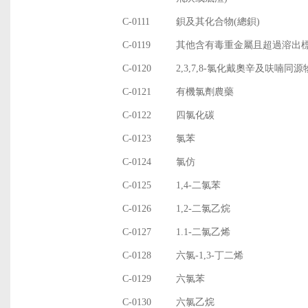
C-0111
鋇及其化合物(總鋇)
C-0119
其他含有毒重金屬且超過溶出
C-0120
2,3,7,8-氯化戴奧辛及呋喃同源
C-0121
有機氯劑農藥
C-0122
四氯化碳
C-0123
氯苯
C-0124
氯仿
C-0125
1,4-二氯苯
C-0126
1,2-二氯乙烷
C-0127
1.1-二氯乙烯
C-0128
六氯-1,3-丁二烯
C-0129
六氯苯
C-0130
六氯乙烷