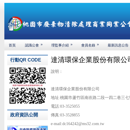
»
»
»
首頁
認識公會
理監事介紹
會員名錄
最新訊息公告
達清環保企業股份有限公
行動QR CODE
說明：
達清環保企業股份有限公司
地址:桃園市蘆竹區南崁路二段一四二巷三七
電話:03-3525055
政府資訊公開
傳真:03-3528855
e-mail:dc164242@ms32.com.tw