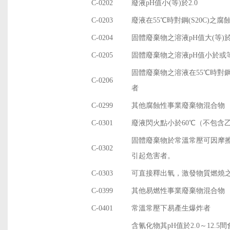
C-0202
廢液pH值小(等)於2.0
C-0203
廢液在55℃時對鋼(S20C)之腐
C-0204
固體廢棄物之溶液pH值大(等)於1
C-0205
固體廢棄物之溶液pH值小於或等
固體廢棄物之溶液在55℃時對鋼(
C-0206
者
C-0299
其他腐蝕性事業廢棄物混合物
C-0301
廢液閃火點小於60℃（不包含
固體廢棄物於常溫常壓可因摩
C-0302
引起危害者。
C-0303
可直接釋出氧，激發物質燃燒
C-0399
其他易燃性事業廢棄物混合物
C-0401
常溫常壓下易產生爆炸者
含氰化物其pH值於2.0～12.5間