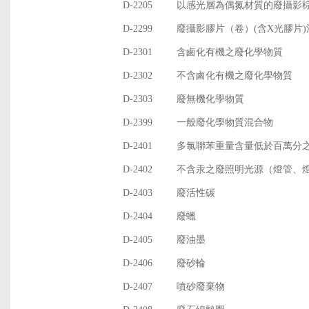
D-2205
以感光層為偶氮材質的廢攝影
D-2299
廢攝影膠片（卷）(含X光膠片)
D-2301
含鹵化有機之廢化學物質
D-2302
不含鹵化有機之廢化學物質
D-2303
廢無機化學物質
D-2399
一般廢化學物質混合物
D-2401
多氯聯苯重量含量低於百萬分
D-2402
不含汞之廢照明光源（燈管、燈
D-2403
廢活性碳
D-2404
廢蠟
D-2405
廢油墨
D-2406
廢砂輪
D-2407
噴砂廢棄物