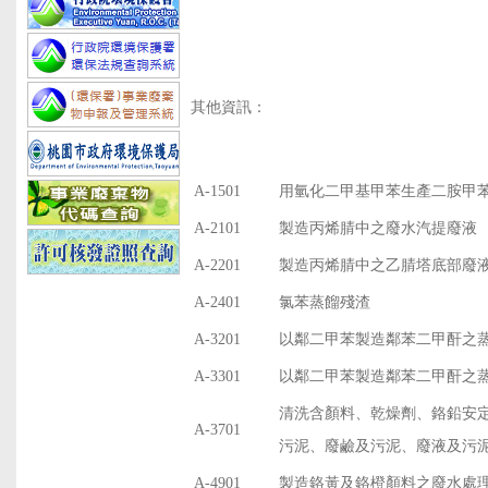
其他資訊：
A-1501
用氫化二甲基甲苯生產二胺甲
A-2101
製造丙烯腈中之廢水汽提廢液
A-2201
製造丙烯腈中之乙腈塔底部廢
A-2401
氯苯蒸餾殘渣
A-3201
以鄰二甲苯製造鄰苯二甲酐之
A-3301
以鄰二甲苯製造鄰苯二甲酐之
清洗含顏料、乾燥劑、鉻鉛安
A-3701
污泥、廢鹼及污泥、廢液及污
A-4901
製造鉻黃及鉻橙顏料之廢水處