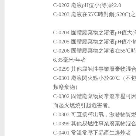
C-0202 廢液pH值小(等)於2.0
C-0203 廢液在55℃時對鋼(S20C
C-0204 固體廢棄物之溶液pH值大(
C-0205 固體廢棄物之溶液pH值小
C-0206 固體廢棄物之溶液在55℃
6.35毫米/年者
C-0299 其他腐蝕性事業廢棄物
C-0301 廢液閃火點小於60℃（
類廢棄物）
C-0302 固體廢棄物於常溫常壓
而起火燃燒引起危害者。
C-0303 可直接釋出氧，激發物
C-0399 其他易燃性事業廢棄物
C-0401 常溫常壓下易產生爆炸者