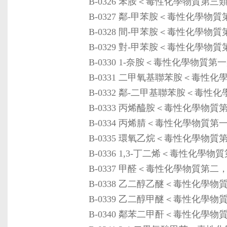
B-0326 苯胺＜毒性化學物質第
B-0327 鄰-甲苯胺＜毒性化學
B-0328 間-甲苯胺＜毒性化學
B-0329 對-甲苯胺＜毒性化學
B-0330 1-奈胺＜毒性化學物質
B-0331 二甲氧基聯苯胺＜毒性
B-0332 鄰-二甲基聯苯胺＜毒
B-0333 丙烯醯胺＜毒性化學物
B-0334 丙烯腈＜毒性化學物質
B-0335 環氧乙烷＜毒性化學物
B-0336 1,3-丁二烯＜毒性化學
B-0337 甲醛＜毒性化學物質第
B-0338 乙二醇乙醚＜毒性化學
B-0339 乙二醇甲醚＜毒性化學
B-0340 鄰苯二甲酐＜毒性化學