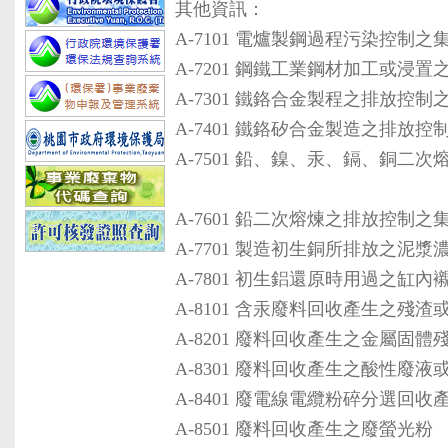
其他資訊：
A-7101 電爐製鋼過程污染控制
A-7201 鋼鐵工業鋼材加工或浸
A-7301 鐵鉻合金製程之排放控
A-7401 鐵鉻矽合金製造之排放
A-7501 鉛、鎳、汞、鎘、銅二
A-7601 鉛二次熔煉之排放控
A-7701 製造初生銅所排放之
A-7801 初生鋁還原時用過之缸
A-8101 含汞廢料回收產生之殘
A-8201 廢料回收產生之金屬固
A-8301 廢料回收產生之酸性廢
A-8401 廢電線電纜粉碎分選回
A-8501 廢料回收產生之廢螢光粉