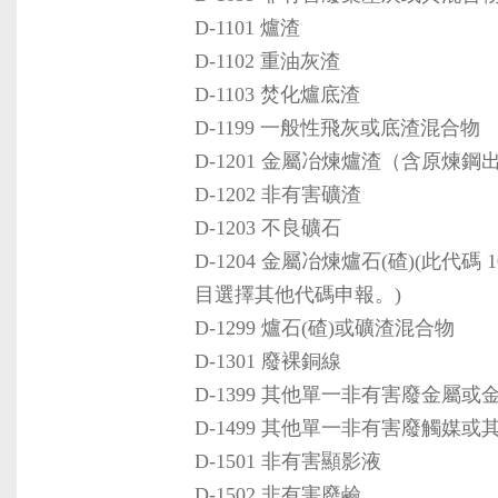
D-1101 爐渣
D-1102 重油灰渣
D-1103 焚化爐底渣
D-1199 一般性飛灰或底渣混合物
D-1201 金屬冶煉爐渣（含原煉
D-1202 非有害礦渣
D-1203 不良礦石
D-1204 金屬冶煉爐石(碴)(此代碼 
目選擇其他代碼申報。)
D-1299 爐石(碴)或礦渣混合物
D-1301 廢裸銅線
D-1399 其他單一非有害廢金屬
D-1499 其他單一非有害廢觸媒
D-1501 非有害顯影液
D-1502 非有害廢鹼